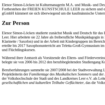
Elenor Simon-Löcken ist Kulturmanagerin M.A. und Musik- und 
Fortbestehen der FREIEN KUNSTSCHULE LEER zu sichern und ein
gGmbH kümmert sie sich überwiegend um die kaufmännische Unternehm
Zur Person
Elenor Simon-Löcken studierte zunächst Musik und Deutsch für das 
Leer. Hier arbeitete sie 22 Jahre als freiberufliche Musikpädagogin i
Klarinette / Saxofon) und in der Arbeit mit Kindergruppen im Bereich 
erteilte bis 2017 Saxophonunterricht am Teletta-Groß-Gymnasium im R
und Flüchtlingskursen.
Während ihrer Amtszeit als Vorsitzende des Eltern- und Förderverein
belegte sie von 2006 bis 2012 den berufsbegleitenden Studiengang K
Berufserfahrungen sammelte sie 2007/2008 bei der Stadtverwaltung Le
Projektleiterin der
Familientage
des
Musikalischen Sommers
und der
der Volkshochschule der Stadt und des Landkreises Leer e.V. als Leit
gesellschaftlichen und kulturellen Teilhabe Geflüchteter
, das die Vol