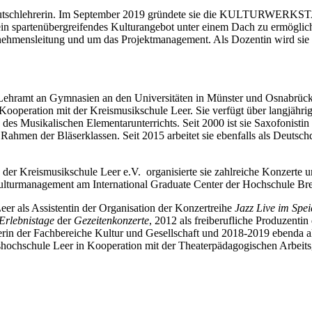
Deutschlehrerin. Im September 2019 gründete sie die KULTURWERK
 spartenübergreifendes Kulturangebot unter einem Dach zu ermö
ensleitung und um das Projektmanagement. Als Dozentin wird sie dor
Lehramt an Gymnasien an den Universitäten in Münster und Osnabrück.
n Kooperation mit der Kreismusikschule Leer. Sie verfügt über langjährig
des Musikalischen Elementarunterrichts. Seit 2000 ist sie Saxofonistin
ahmen der Bläserklassen. Seit 2015 arbeitet sie ebenfalls als Deutsc
s der Kreismusikschule Leer e.V.
organisierte sie zahlreiche Konzert
ulturmanagement am International Graduate Center der Hochschule Bre
er als Assistentin der Organisation der Konzertreihe
Jazz Live im Spei
Erlebnistage
der
Gezeitenkonzerte
, 2012 als freiberufliche Produzentin
erin der Fachbereiche Kultur und Gesellschaft und 2018-2019 ebenda al
kshochschule Leer in Kooperation mit der Theaterpädagogischen Arbei