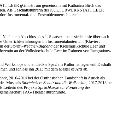
STATT LEER gGmbH, um gemeinsam mit Katharina Birch das
glichen. Als Geschäftsführerin der KULTURWERKSTATT LEER
t Instrumental- und Ensembleunterricht erteilen.
 Nach dem Abschluss des 1. Staatsexamens siedelte sie über nach
e Unterrichtserfahrungen im Instrumentalunterricht (Klavier /
 in der
Stormy-Weather-Bigband
der Kreismusikschule Leer und
hdozentin an der Volkshochschule Leer im Rahmen von Integrations-
e und Workshops und entdeckte Spaß am Kulturmanagement. Deshalb
men und schloss ihn 2013 mit dem Master of Arts ab.
cher
, 2010-2014 bei der Ostfriesischen Landschaft in Aurich als
 des Musicals
Störtebekers Schatz und die Wolkenkuh
, 2017-2018 bei
s Leiterin des Projekts
Sprachkurse zur Förderung der
tsgemeinschaft TAG-Theater durchführte.