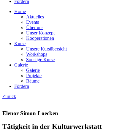
Fördern
Home
Aktuelles
Events
Über uns
Unser Konzept
Kooperationen
Kurse
Unsere Kursübersicht
Workshops
Sonstige Kurse
Galerie
Galerie
Projekte
Räume
Fördern
Zurück
Elenor Simon-Loecken
Tätigkeit in der Kulturwerkstatt